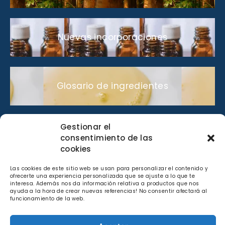
Nuevas incorporaciones
Glosario de ingredientes
Gestionar el
Lo que nos gusta compartir
consentimiento de las
cookies
Las cookies de este sitio web se usan para personalizar el contenido y
ofrecerte una experiencia personalizada que se ajuste a lo que te
Catálogo de perfumes
interesa. Además nos da información relativa a productos que nos
ayuda a la hora de crear nuevas referencias! No consentir afectará al
funcionamiento de la web.
Términos y condiciones
|
Política de privacidad
|
Aviso Legal y Política de