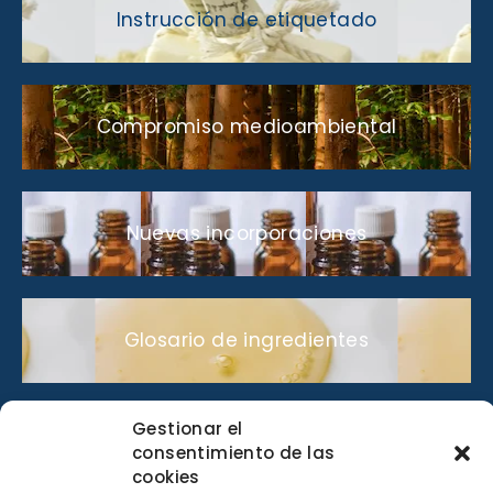
Instrucción de etiquetado
Compromiso medioambiental
Nuevas incorporaciones
Glosario de ingredientes
Gestionar el
Lo que nos gusta compartir
consentimiento de las
cookies