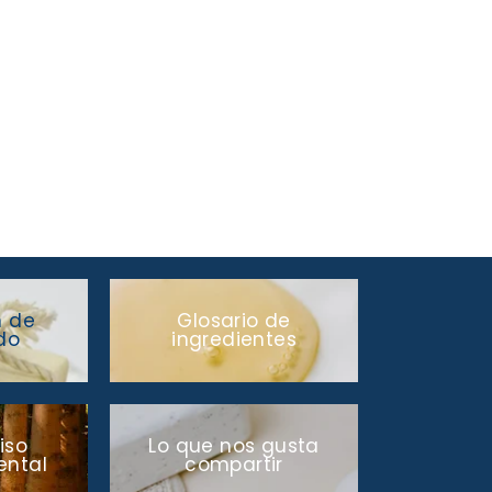
n de
Glosario de
do
ingredientes
iso
Lo que nos gusta
ntal
compartir