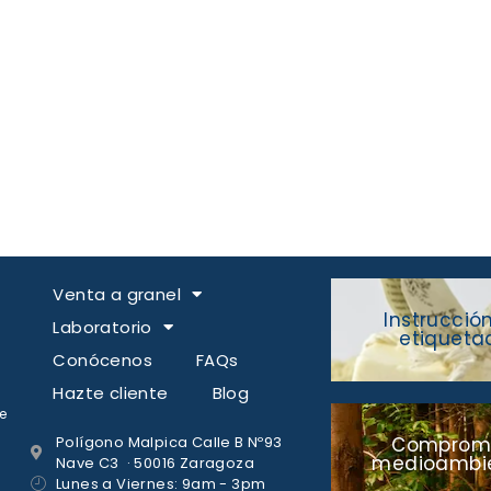
Venta a granel
Instrucció
Laboratorio
etiqueta
Conócenos
FAQs
Hazte cliente
Blog
e
Polígono Malpica Calle B Nº93
Comprom
medioambie
Nave C3 · 50016 Zaragoza
Lunes a Viernes: 9am - 3pm